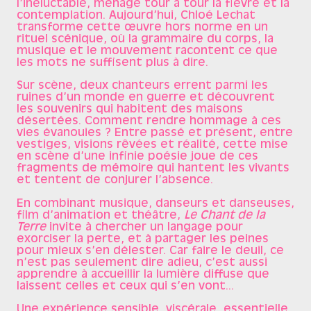
l’inéluctable, ménage tour à tour la fièvre et la
contemplation. Aujourd’hui, Chloé Lechat
transforme cette œuvre hors norme en un
rituel scénique, où la grammaire du corps, la
musique et le mouvement racontent ce que
les mots ne suffisent plus à dire.
Sur scène, deux chanteurs errent parmi les
ruines d’un monde en guerre et découvrent
les souvenirs qui habitent des maisons
désertées. Comment rendre hommage à ces
vies évanouies ? Entre passé et présent, entre
vestiges, visions rêvées et réalité, cette mise
en scène d’une infinie poésie joue de ces
fragments de mémoire qui hantent les vivants
et tentent de conjurer l’absence.
En combinant musique, danseurs et danseuses,
film d’animation et théâtre,
Le Chant de la
Terre
invite à chercher un langage pour
exorciser la perte, et à partager les peines
pour mieux s’en délester. Car faire le deuil, ce
n’est pas seulement dire adieu, c’est aussi
apprendre à accueillir la lumière diffuse que
laissent celles et ceux qui s’en vont...
Une expérience sensible, viscérale, essentielle,